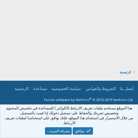
الرئيسية
إتصل بنا
الشروط والقوانين
سياسة الخصوصية
مساعدة
الرئيسية
®
Forum software by XenForo
© 2010-2019 XenForo Ltd.
هذا الموقع يستخدم ملفات تعريف الارتباط (الكوكيز ) للمساعدة في تخصيص المحتوى
وتخصيص تجربتك والحفاظ على تسجيل دخولك إذا قمت بالتسجيل.
من خلال الاستمرار في استخدام هذا الموقع، فإنك توافق على استخدامنا لملفات تعريف
الارتباط.
موافق
معرفة المزيد...