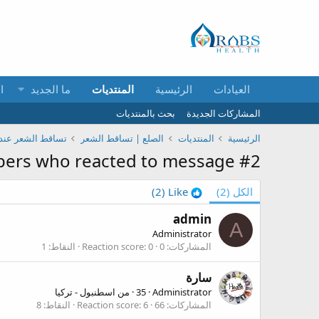
العيادات
الرئيسية
المنتديات
ما الجديد
ا
المشاركات الجديدة
بحث بالمنتديات
الرئيسية
المنتديات
الصلع | تساقط الشعر
تساقط الشعر عند 
ers who reacted to message #2
الكل
(2)
Like
(2)
admin
A
Administrator
المشاركات
0
0
Reaction score
النقاط
1
سارة
Administrator
·
35
·
من
اسطنبول - تركيا
المشاركات
66
6
Reaction score
النقاط
8