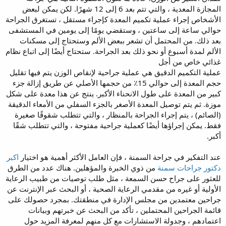
المجازة المعدية ، والتي تتم بعد 6 إلى 12 شهرًا. لكن يمكن لبعض
الأشخاص إجراء عملية تكميم المعدة كإجراء مستقل ، تستغرق الجراحة
حوالي ساعة إلى ساعتين ، وستقضي يومًا إلى يومين في المستشفى
بعد ذلك. من المحتمل أن تشعر ببعض الألم وستحتاج إلى مسكنات
الألم لمدة أسبوع أو نحو ذلك بعد الجراحة. ستحتاج أيضًا إلى اتباع نظام
غذائي خاص من أجل
عملية التكميم الدقيق هي عملية جراحية لإنقاص الوزن يتم فيها تقليل
حجم المعدة إلى حوالي 15٪ من حجمها الأصلي عن طريق إزالة جزء
كبير من المعدة على طول الانحناء الأكبر. ينتج عن هذا معدة على شكل
موزة. ثم يتم توصيل المعدة الأصغر بالجزء السفلي من الأمعاء الدقيقة
(الصائم) ، يتم إجراء الجراحة بالمنظار ، والتي تتطلب شقوقًا صغيرة
فقط. يمكن إجراؤها أيضًا كعملية جراحية مفتوحة ، والتي تتطلب شقًا
أكبر.
عند التفكير في جراحة السمنة ، فإن العامل الأكثر أهمية هو اختيار
اكبر
دكتور جراحات سمنة
من ذوي الخبرة والمؤهلين. هناك عدد من الطرق
للعثور على جراح حسن السمعة ، مثل طلب توصيات من طبيب الرعاية
الأولية أو غيره من مقدمي الرعاية الصحية ، أو البحث عبر الإنترنت عن
جراحين معتمدين من مجلس الإدارة في منطقتك. بمجرد حصولك على
قائمة الجراحين المحتملين ، تأكد من البحث عن خبرتهم وبيانات
اعتمادهم ، وجدولة الاستشارات مع كل منهم لمعرفة المزيد حول