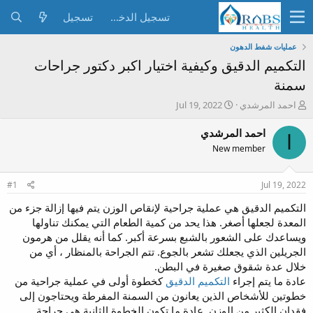
تسجيل الدخول
تسجيل
عمليات شفط الدهون
التكميم الدقيق وكيفية اختيار اكبر دكتور جراحات
سمنة
ب
ت
احمد المرشدي
Jul 19, 2022
ا
ا
د
ر
احمد المرشدي
ا
ئ
ي
New member
ا
خ
ل
ا
م
ل
#1
Jul 19, 2022
و
ب
ض
د
التكميم الدقيق هي عملية جراحية لإنقاص الوزن يتم فيها إزالة جزء من
و
ء
المعدة لجعلها أصغر. هذا يحد من كمية الطعام التي يمكنك تناولها
ع
ويساعدك على الشعور بالشبع بسرعة أكبر. كما أنه يقلل من هرمون
الجريلين الذي يجعلك تشعر بالجوع. تتم الجراحة بالمنظار ، أي من
خلال عدة شقوق صغيرة في البطن.
عادة ما يتم إجراء
التكميم الدقيق
كخطوة أولى في عملية جراحية من
خطوتين للأشخاص الذين يعانون من السمنة المفرطة ويحتاجون إلى
فقدان الكثير من الوزن. عادة ما تكون الخطوة الثانية هي جراحة