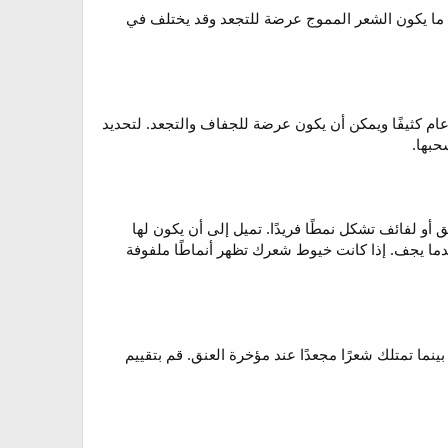
م والمجعد ، ويعرض منحنيات لطيفة أو أشكال "S" على طوله. غالبًا ما يكون الشعر المموج عرضة للتجعد وقد يختلف في
عام كثيفًا ويمكن أن يكون عرضة للجفاف والتجعد. لتحديد
حبها.
 أو لفائف تشكل نمطًا فريدًا. تميل إلى أن يكون لها
ما يجف. إذا كانت خيوط شعرك تظهر أنماطًا ملفوفة
نما تمتلك شعرًا مجعدًا عند مؤخرة العنق. قم بتقييم