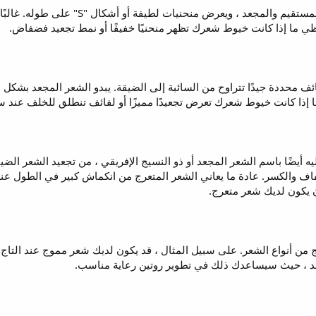
يتساقط الشعر المموج بين الشعر المستقي
حظي ما إذا كانت خيوط شعرك تظهر منحنيًا خفيفًا أو نمط تجعيد فضفاض.
ائف محددة جيدًا تتراوح من السائبة إلى الضيقة. يبدو الشعر المجعد بشكل 
ا إذا كانت خيوط شعرك تعرض تجعيدًا مميزًا أو لفائف تنطلق للخلف عند س
يه أيضًا باسم الشعر المجعد أو ذو النسيج الإفريقي ، من تجعيد الشعر الضيق
ف والكسر. عادة ما يعاني الشعر المتعرج من انكماش كبير في الطول عند
ن يكون لديك شعر متعرج.
 من أنواع الشعر. على سبيل المثال ، قد يكون لديك شعر مموج عند التاج بي
ئد ، حيث سيساعدك ذلك في تطوير روتين رعاية مناسب.