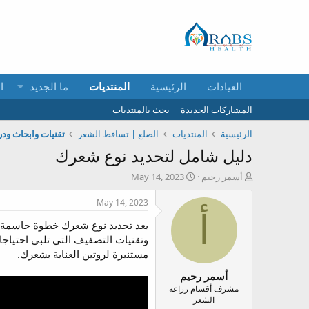
العيادات
الرئيسية
المنتديات
ما الجديد
ا
المشاركات الجديدة
بحث بالمنتديات
الرئيسية
المنتديات
الصلع | تساقط الشعر
تقنيات وابحاث ود
دليل شامل لتحديد نوع شعرك
ب
ت
أسمر رحيم
May 14, 2023
ا
ا
د
ر
May 14, 2023
ئ
ي
أ
يعد تحديد نوع شعرك خطوة حاسمة في
ا
خ
ل
ا
وتقنيات التصفيف التي تلبي احتياج
م
ل
مستنيرة لروتين العناية بشعرك.
و
ب
أسمر رحيم
ض
د
و
ء
مشرف أقسام زراعة
الشعر
ع