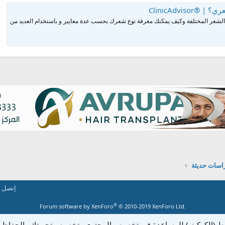
ClinicAdvis
ع الشعر المختلفة وكيف يمكنك معرفة نوع شعرك بحسب عدة معايير و باستخدام العديد من
وني
راسات حديثة
إتصل ب
®
Forum software by XenForo
© 2010-2019 XenForo Ltd.
تباط (الكوكيز ) للمساعدة في تخصيص المحتوى وتخصيص تجربتك والحفاظ 