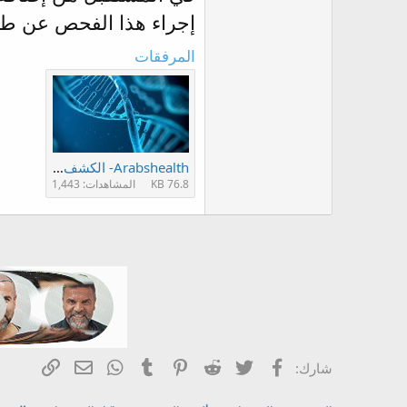
إجراء هذا الفحص عن طر
المرفقات
Arabshealth- الكشف- عن- درجة- فتك- سرطان- البروستات- في-- مرحلة- التشخيص- الأولية.jpg
76.8 KB
المشاهدات: 1,443
فيسبوك
Twitter
Reddit
Pinterest
Tumblr
WhatsApp
الرابط
البريد الإلكتر
شارك: