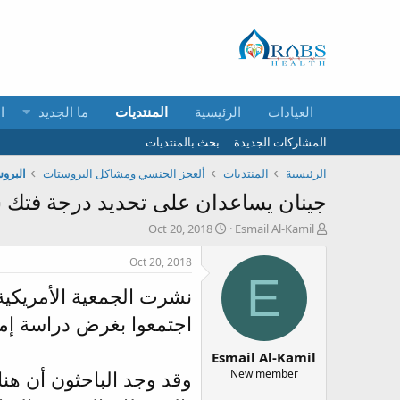
العيادات
الرئيسية
المنتديات
ما الجديد
ا
المشاركات الجديدة
بحث بالمنتديات
الرئيسية
المنتديات
ألعجز الجنسي ومشاكل البروستات
البروس
جينان يساعدان على تحديد درجة فتك 
ب
ت
Oct 20, 2018
Esmail Al-Kamil
ا
ا
د
ر
Oct 20, 2018
ئ
ي
E
نشرت الجمعية الأمريكية
ا
خ
ل
ا
اجتمعوا بغرض دراسة إم
م
ل
و
ب
Esmail Al-Kamil
ض
د
و
ء
New member
ع