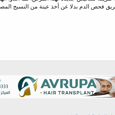
يق فحص الدم بدلا عن أخذ عينة من النسيج المص
وني