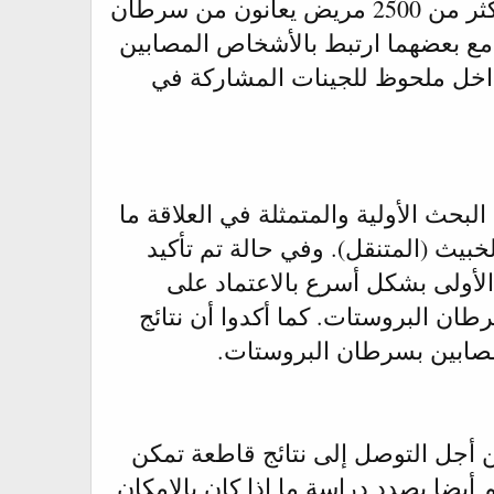
بالسرطان الخبيث والفتاك. وقد استند الباحثون في دراستهم على بيانات لأكثر من 2500 مريض يعانون من سرطان
بروستات وقد لاحظوا أن التواجد المتزامن لتلك الجينات TOP2A و EZH2 مع بعضهما ارتبط بالأشخاص المصابين
داخل ملحوظ للجينات المشاركة في
البحث الأولية والمتمثلة في العلاقة ما
بيث (المتنقل). وفي حالة تم تأكيد
ولى بشكل أسرع بالاعتماد على
 الإصابة بسرطان البروستات. كما أكدوا أن نتائج
مصابين بسرطان البروستات.
من أجل التوصل إلى نتائج قاطعة تمكن
يضا بصدد دراسة ما إذا كان بالإمكان