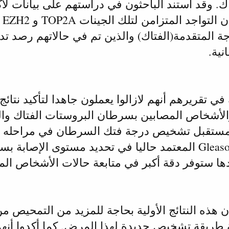
ال
 المتقدمة(الفتاك) والذين تم في حالاتهم رصد ت
نية.
ي تقريرهم أنهم لازالوا يعملون جاهدا لتأكيد نتائج 
والأشخاص المصابين بسرطان البروستات الفتاك والخ
ستقبل تشخيص درجة فتك السرطان في مراحله الأ
مقياس غليسون Gleason score المعتمد حاليا في تحديد مستوى
دها ستوفر دقة أكبر في متابعة حالات الأشخاص ال
ن هذه النتائج الأولية بحاجة للمزيد من التمحيص 
ريقة تشخيص جديدة لهذا المرض. كما أكدوا أنهم أ