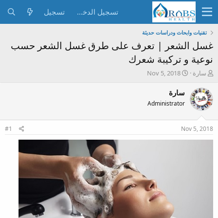
تسجيل الدخول
تسجيل
تقنيات وابحاث ودراسات حديثة
غسل الشعر | تعرف على طرق غسل الشعر حسب
نوعية و تركيبة شعرك
ب
ت
سارة
Nov 5, 2018
ا
ا
د
ر
سارة
ئ
ي
Administrator
ا
خ
ل
ا
م
ل
#1
Nov 5, 2018
و
ب
ض
د
و
ء
ع